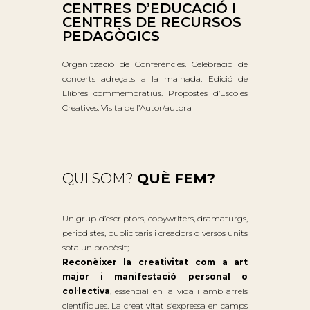
CENTRES D’EDUCACIÓ I
CENTRES DE RECURSOS
PEDAGÒGICS
Organització de Conferències. Celebració de
concerts adreçats a la mainada. Edició de
Llibres commemoratius. Propostes d’Escoles
Creatives. Visita de l’Autor/autora
QUI SOM?
QUÈ FEM?
Un grup d’escriptors, copywriters, dramaturgs,
periodistes, publicitaris i creadors diversos units
sota un propòsit;
Reconèixer la creativitat com a art
major i manifestació personal o
col·lectiva
, essencial en la vida i amb arrels
científiques. La creativitat s’expressa en camps