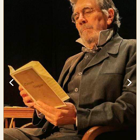
Creación y Organización de actos y eventos culturales
públicos y privados. Redacción/ Edición/Presentación de
Libros conmemorativos/ Libros de Memorias /textos
publicitarios. Libros de Empresa. Creación de textos
dramatúrgicos por centenarios y celebraciones
institucionales. RRPP: Inauguración de espacios.
Documentales
videográficos. Campañas publicitarias. Creación de
contenidos por redes sociales.