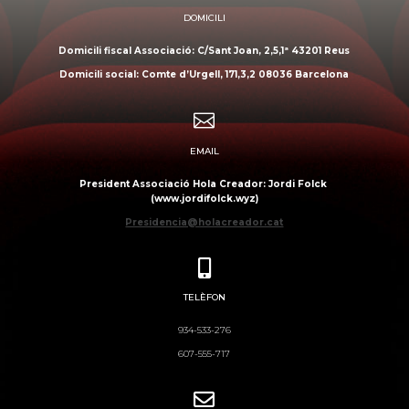
DOMICILI
Domicili fiscal Associació: C/Sant Joan, 2,5,1ª 43201 Reus
Domicili social: Comte d’Urgell, 171,3,2 08036 Barcelona

EMAIL
President Associació Hola Creador: Jordi Folck
(www.jordifolck.wyz)
Presidencia@holacreador.cat

TELÈFON
934-533-276
607-555-717
