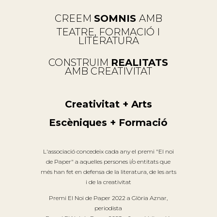
CREEM
SOMNIS
AMB
TEATRE, FORMACIÓ I
LITERATURA
CONSTRUIM
REALITATS
AMB CREATIVITAT
Creativitat + Arts
Escèniques + Formació
L'associació concedeix cada any el premi "El noi
de Paper" a aquelles persones i/o entitats que
més han fet en defensa de la literatura, de les arts
i de la creativitat
Premi El Noi de Paper 2022 a Glòria Aznar,
periodista